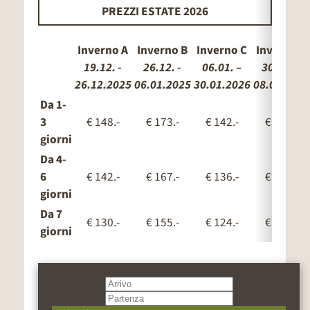
PREZZI ESTATE 2026
Inverno A
Inverno B
Inverno C
Inverno D
19.12. -
26.12. -
06.01. –
30.01. –
26.12.2025
06.01.2025
30.01.2026
08.02.2026
Da 1-
3
€ 148.-
€ 173.-
€ 142.-
€ 155.-
giorni
Da 4-
6
€ 142.-
€ 167.-
€ 136.-
€ 149.-
giorni
Da 7
€ 130.-
€ 155.-
€ 124.-
€ 137.-
giorni
Estate A
Estate B
Estate C
Estate D
23.05. –
21.06. –
12.07. –
02.08. –
21.06.2026
12.07.2026
02.08.2026
16.08.2026
Da 1-