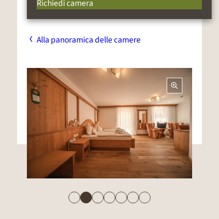
Richiedi camera
3
€ 140.-
€ 143.-
€ 146.-
€ 167.-
giorni
Da 4-
Alla panoramica delle camere
6
€ 135.-
€ 138.-
€ 141.-
€ 162.-
giorni
Da 7
€ 125
€ 128.-
€ 131.-
€ 152.-
giorni