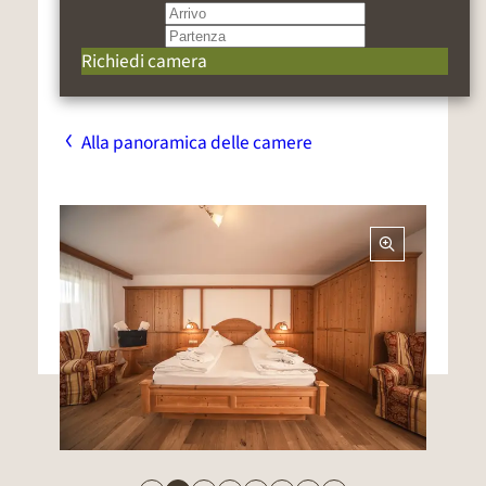
21.06.2026
12.07.2026
02.08.2026
16.08.2026
Da 1-
Richiedi camera
3
€ 157.-
€ 160.-
€ 163.-
€ 195.-
giorni
Da 4-
Alla panoramica delle camere
6
€ 152.-
€ 155.-
€ 158.-
€ 190.-
giorni
Da 7
€ 142
€ 145.-
€ 148.-
€ 180.-
giorni