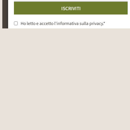
ISCRIVITI
Ho letto e accetto l'
informativa sulla privacy
.*
+39 0471 706616
hotel@rosslaufhof.com
Buoni regalo